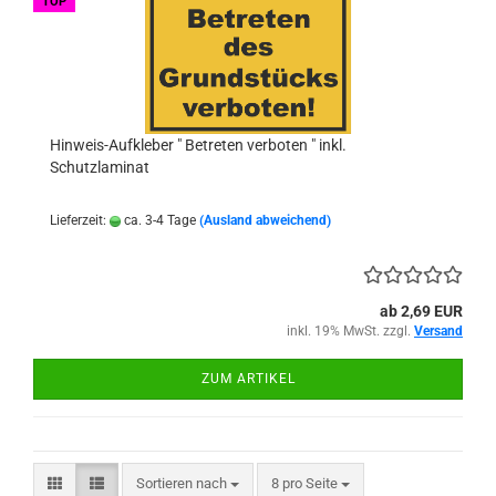
TOP
Hinweis-Aufkleber " Betreten verboten " inkl.
Schutzlaminat
Lieferzeit:
ca. 3-4 Tage
(Ausland abweichend)
ab 2,69 EUR
inkl. 19% MwSt. zzgl.
Versand
ZUM ARTIKEL
Sortieren nach
pro Seite
Sortieren nach
8 pro Seite