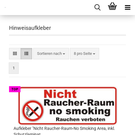
Hinweisaufkleber
Sortieren nach
pro Seite
Sortieren nach
8 pro Seite
1
TOP
Aufkleber "Nicht Raucher-Raum-No Smoking Area, inkl.
Schutzlaminat