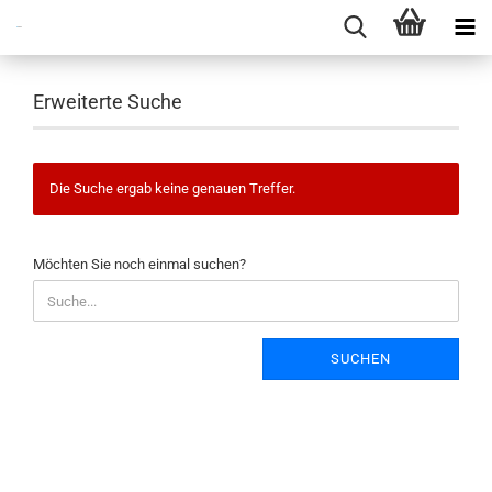
Erweiterte Suche
Die Suche ergab keine genauen Treffer.
MÖCHTEN
Möchten Sie noch einmal suchen?
SIE
NOCH
EINMAL
SUCHEN?
SUCHEN